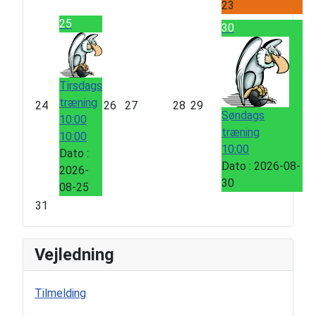
23
25
30
Tirsdags
træning
24
26
27
28
29
Søndags
10:00
træning
10:00
10:00
Dato :
Dato :
2026-08-
2026-
30
08-25
31
Vejledning
Tilmelding