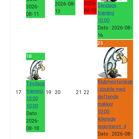
2026-
2026-08-
Søndags
2026-
08-15
13
træning
08-11
10:00
Dato :
2026-08-
16
23
18
Klubmesterskab
Tirsdags
i double med
træning
17
19
20
21
22
skiftende
10:00
makker
10:00
10:00
Dato :
Allerede
2026-
registreret: 4
08-18
Dato :
2026-08-