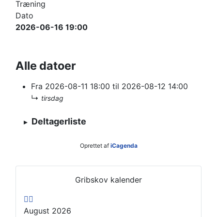
Træning
Dato
2026-06-16
19:00
Alle datoer
Fra
2026-08-11
18:00
til
2026-08-12
14:00
↳
tirsdag
Deltagerliste
Oprettet af
iCagenda
T
N
i
æ
Gribskov kalender
d
s
l
t
August 2026
i
e