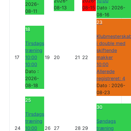
2026-
2026-
10:00
2026-
08-13
08-15
Dato :
2026-
08-11
08-16
23
18
Klubmesterska
Tirsdags
i double med
træning
skiftende
17
10:00
19
20
21
22
makker
10:00
10:00
Dato :
Allerede
2026-
registreret: 4
08-18
Dato :
2026-
08-23
25
30
Tirsdags
træning
Søndags
24
10:00
26
27
28
29
træning