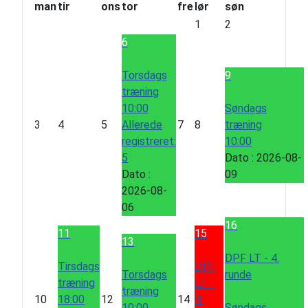
man
tir
ons
tor
fre
lør
søn
g
M
1
2
e
å
6
r
n
e
e
Torsdags
9
M
d
træning
å
10:00
Søndags
n
3
4
5
Allerede
7
8
træning
e
registreret:
10:00
d
5
Dato :
2026-08-
Dato :
09
2026-08-
06
16
11
15
13
DPF LT - 4.
Tirsdags
DPF
Torsdags
runde
træning
LT -
træning
10
18:00
12
14
4.
10:00
Søndags