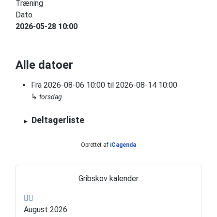
Træning
Dato
2026-05-28
10:00
Alle datoer
Fra
2026-08-06
10:00
til
2026-08-14
10:00
↳
torsdag
Deltagerliste
Oprettet af
iCagenda
T
N
i
æ
Gribskov kalender
d
s
l
t
August 2026
i
e