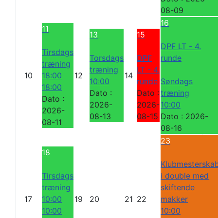
08-09
16
11
13
15
DPF LT - 4.
Tirsdags
Torsdags
DPF
runde
træning
træning
LT - 4.
10
18:00
12
14
10:00
runde
Søndags
18:00
Dato :
Dato :
træning
Dato :
2026-
2026-
10:00
2026-
08-13
08-15
Dato :
2026-
08-11
08-16
23
18
Klubmesterska
Tirsdags
i double med
træning
skiftende
17
10:00
19
20
21
22
makker
10:00
10:00