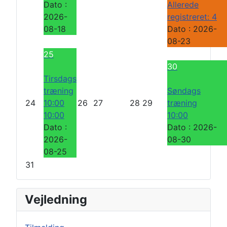
Dato :
Allerede
2026-
registreret: 4
08-18
Dato :
2026-
08-23
25
30
Tirsdags
træning
Søndags
24
10:00
26
27
28
29
træning
10:00
10:00
Dato :
Dato :
2026-
2026-
08-30
08-25
31
Vejledning