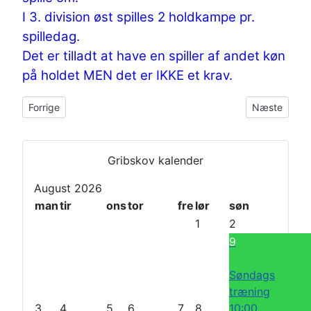
I 3. division øst spilles 2 holdkampe pr.
spilledag.
Det er tilladt at have en spiller af andet køn
på holdet MEN det er IKKE et krav.
Forrige artikel: Klør-5 2023/24
Næste artike
Forrige
Næste
T
N
i
æ
Gribskov kalender
d
s
August 2026
l
t
man
tir
ons
tor
fre
lør
søn
i
e
1
2
g
M
9
e
å
r
n
Søndags
e
e
træning
M
d
3
4
5
6
7
8
10:00
å