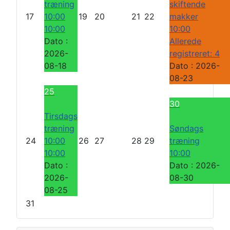
træning
skiftende
17
10:00
19
20
21
22
makker
10:00
10:00
Dato :
Allerede
2026-
registreret: 4
08-18
Dato :
2026-
08-23
25
30
Tirsdags
træning
Søndags
24
10:00
26
27
28
29
træning
10:00
10:00
Dato :
Dato :
2026-
2026-
08-30
08-25
31