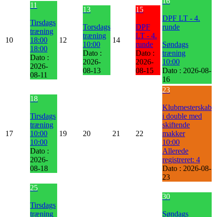
16
11
13
15
DPF LT - 4.
Tirsdags
Torsdags
DPF
runde
træning
træning
LT - 4.
10
18:00
12
14
10:00
runde
Søndags
18:00
Dato :
Dato :
træning
Dato :
2026-
2026-
10:00
2026-
08-13
08-15
Dato :
2026-08-
08-11
16
23
18
Klubmesterskab
Tirsdags
i double med
træning
skiftende
17
10:00
19
20
21
22
makker
10:00
10:00
Dato :
Allerede
2026-
registreret: 4
08-18
Dato :
2026-08-
23
25
30
Tirsdags
træning
Søndags