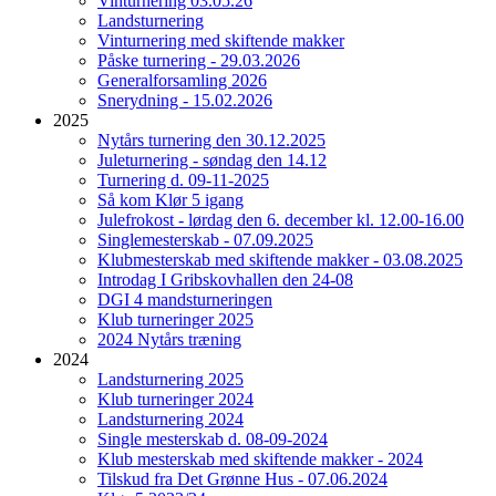
Vinturnering 03.05.26
Landsturnering
Vinturnering med skiftende makker
Påske turnering - 29.03.2026
Generalforsamling 2026
Snerydning - 15.02.2026
2025
Nytårs turnering den 30.12.2025
Juleturnering - søndag den 14.12
Turnering d. 09-11-2025
Så kom Klør 5 igang
Julefrokost - lørdag den 6. december kl. 12.00-16.00
Singlemesterskab - 07.09.2025
Klubmesterskab med skiftende makker - 03.08.2025
Introdag I Gribskovhallen den 24-08
DGI 4 mandsturneringen
Klub turneringer 2025
2024 Nytårs træning
2024
Landsturnering 2025
Klub turneringer 2024
Landsturnering 2024
Single mesterskab d. 08-09-2024
Klub mesterskab med skiftende makker - 2024
Tilskud fra Det Grønne Hus - 07.06.2024