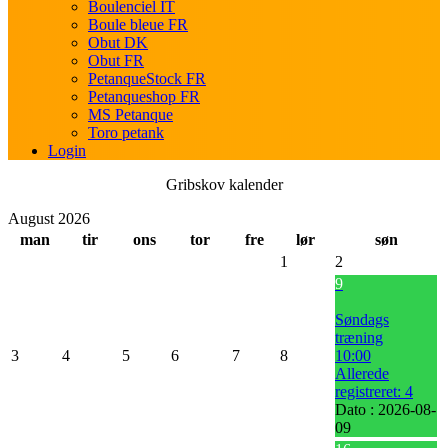
Boulenciel IT
Boule bleue FR
Obut DK
Obut FR
PetanqueStock FR
Petanqueshop FR
MS Petanque
Toro petank
Login
Gribskov kalender
August 2026
man
tir
ons
tor
fre
lør
søn
1
2
9
Søndags
træning
3
4
5
6
7
8
10:00
Allerede
registreret: 4
Dato :
2026-08-
09