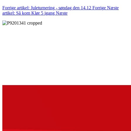
Forrige artikel: Juleturnering - søndag den 14.12
Forrige
Næste
artikel: Så kom Klør 5 igang
Næste