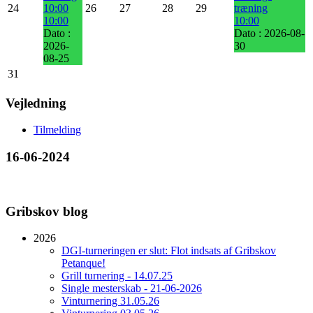
24
10:00
26
27
28
29
træning
10:00
10:00
Dato :
Dato :
2026-08-
2026-
30
08-25
31
Vejledning
Tilmelding
16-06-2024
Gribskov blog
2026
DGI-turneringen er slut: Flot indsats af Gribskov
Petanque!
Grill turnering - 14.07.25
Single mesterskab - 21-06-2026
Vinturnering 31.05.26