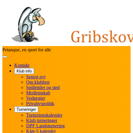
Måned
Måned
Petanque, en sport for alle
Kontakt
Klub info
Senest nyt
Om klubben
Spilletider og sted
Medlemskab
Vedtægter
Privalivspolitik
Turneringer
Turneringskalender
Klub turneringer
DPF Landsturnering
Klør-5 kalender