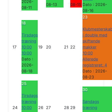
2026-
08-13
08-15
Dato :
2026-
08-11
08-16
23
18
Klubmesterska
Tirsdags
i double med
træning
skiftende
17
10:00
19
20
21
22
makker
10:00
10:00
Dato :
Allerede
2026-
registreret: 4
08-18
Dato :
2026-
08-23
25
30
Tirsdags
træning
Søndags
24
10:00
26
27
28
29
træning