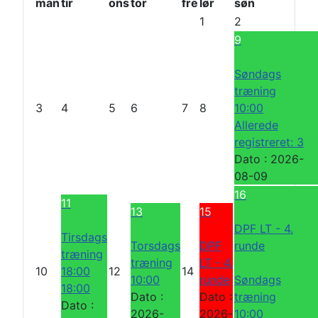
man
tir
ons
tor
fre
lør
søn
i
e
1
2
g
M
9
e
å
r
n
Søndags
e
e
træning
M
d
3
4
5
6
7
8
10:00
å
Allerede
n
registreret: 3
e
Dato :
2026-
d
08-09
16
11
13
15
DPF LT - 4.
Tirsdags
Torsdags
DPF
runde
træning
træning
LT - 4.
10
18:00
12
14
10:00
runde
Søndags
18:00
Dato :
Dato :
træning
Dato :
2026-
2026-
10:00