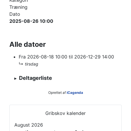
Kategori
Træning
Dato
2025-08-26
10:00
Alle datoer
Fra
2026-08-18
10:00
til
2026-12-29
14:00
↳
tirsdag
Deltagerliste
Oprettet af
iCagenda
T
N
i
æ
Gribskov kalender
d
s
August 2026
l
t