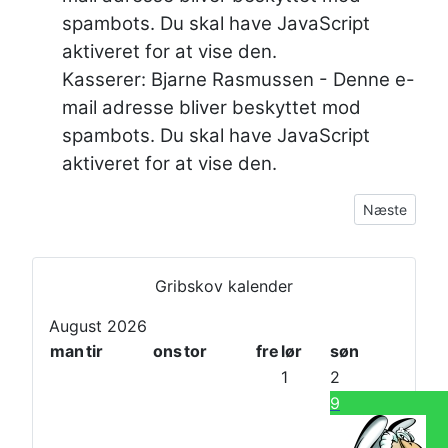
spambots. Du skal have JavaScript
aktiveret for at vise den.
Kasserer: Bjarne Rasmussen -
Denne e-
mail adresse bliver beskyttet mod
spambots. Du skal have JavaScript
aktiveret for at vise den.
Næste artikel
Næste
T
N
i
æ
Gribskov kalender
d
s
August 2026
l
t
man
tir
ons
tor
fre
lør
søn
i
e
1
2
g
M
9
e
å
r
n