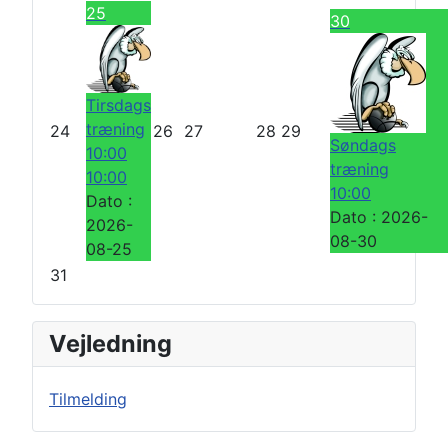
25
30
Tirsdags
træning
24
26
27
28
29
Søndags
10:00
træning
10:00
10:00
Dato :
Dato :
2026-
2026-
08-30
08-25
31
Vejledning
Tilmelding