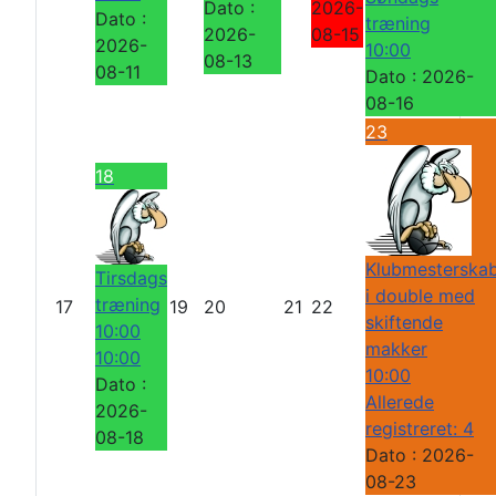
Dato :
2026-
Dato :
træning
2026-
08-15
2026-
10:00
08-13
08-11
Dato :
2026-
08-16
23
18
Klubmesterska
Tirsdags
i double med
træning
17
19
20
21
22
skiftende
10:00
makker
10:00
10:00
Dato :
Allerede
2026-
registreret: 4
08-18
Dato :
2026-
08-23