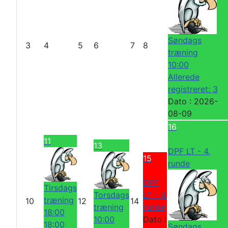
e
e
M
d
å
n
Søndags
3
4
5
6
7
8
e
træning
d
10:00
Allerede
registreret: 3
Dato :
2026-
08-09
16
11
13
DPF LT - 4.
15
runde
DPF
Tirsdags
Torsdags
LT - 4.
træning
10
12
14
træning
runde
18:00
10:00
Dato :
18:00
Søndags