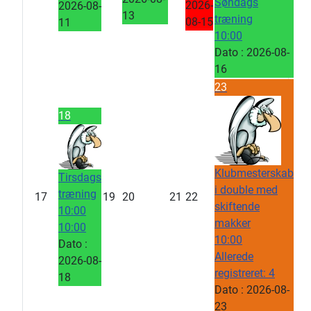
Søndags
2026-
2026-08-
13
træning
08-15
11
10:00
Dato :
2026-08-
16
23
18
Klubmesterskab
Tirsdags
i double med
træning
17
19
20
21
22
skiftende
10:00
makker
10:00
10:00
Dato :
Allerede
2026-08-
registreret: 4
18
Dato :
2026-08-
23