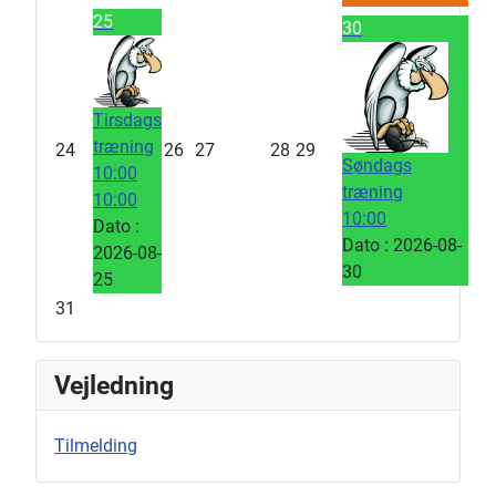
25
30
Tirsdags
træning
24
26
27
28
29
Søndags
10:00
træning
10:00
10:00
Dato :
Dato :
2026-08-
2026-08-
30
25
31
Vejledning
Tilmelding